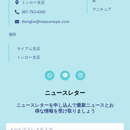
髪
トンロー支店
マニキュア
087-793-4360
thonglor@treasurespa.com
場所
サイアム支店
トンロー支店
W
I
h
n
a
s
t
t
ニュースレター
s
a
a
g
p
r
ニュースレターを申し込んで最新ニュースとお
p
a
得な情報を受け取りましょう
m
メ