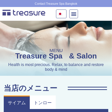
内
Contact Treasure Spa Bangkok
容
を
ス
キ
ッ
プ
MENU
Treasure Spa
& Salon
Health is most precious. Relax, to balance and restore
body & mind
当店のメニュー
サイアム
トンロー