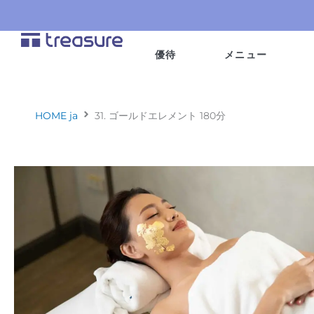
内
容
を
優待
メニュー
ス
キ
ッ
プ
HOME ja
31. ゴールドエレメント 180分