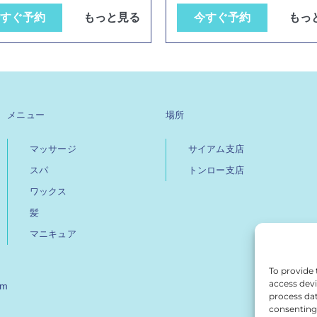
すぐ予約
もっと見る
今すぐ予約
もっ
メニュー
場所
マッサージ
サイアム支店
スパ
トンロー支店
ワックス
髪
マニキュア
To provide 
access devi
om
process dat
consenting 