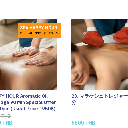
SPA HAPPY HOUR
SPECIAL PRICE @8.30 PM
Y HOUR Aromatic Oil
23. マラケシュトレジャー 
age 90 Min Special Offer
分
0pm (Usual Price 1950฿)
 THB
0 THB
5500 THB