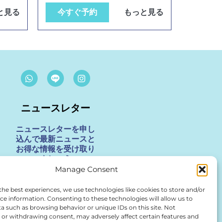
と見る
今すぐ予約
もっと見る
W
I
h
n
a
s
t
t
ニュースレター
s
a
a
g
p
r
ニュースレターを申し
p
a
込んで最新ニュースと
m
お得な情報を受け取り
ましょう
Manage Consent
メ
the best experiences, we use technologies like cookies to store and/or
ー
ce information. Consenting to these technologies will allow us to
a such as browsing behavior or unique IDs on this site. Not
ル
申し込む
or withdrawing consent, may adversely affect certain features and
ア