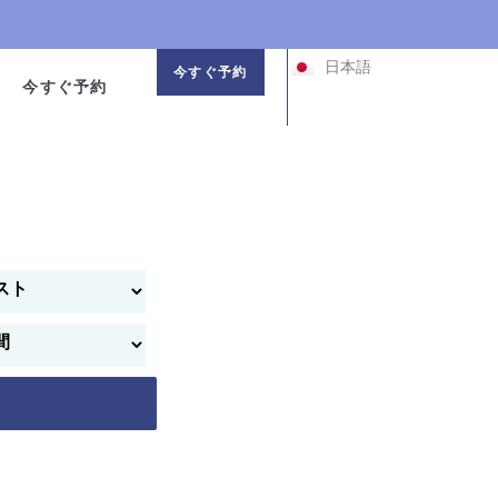
한국어
中文 (中国)
日本語
中文 (台灣)
今すぐ予約
今すぐ予約