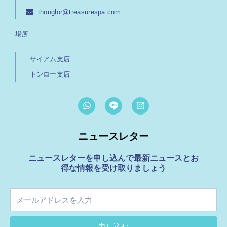
thonglor@treasurespa.com
場所
サイアム支店
トンロー支店
W
I
h
n
a
s
t
t
ニュースレター
s
a
a
g
p
r
ニュースレターを申し込んで最新ニュースとお
p
a
得な情報を受け取りましょう
m
メ
ー
ル
申し込む
ア