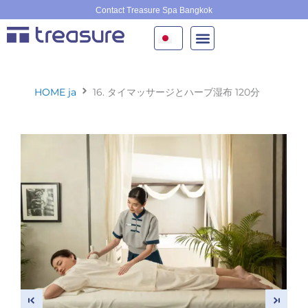
内
Contact Treasure Spa Bangkok
容
を
ス
キ
ッ
HOME ja
16. タイマッサージとハーブ湿布 120分
プ