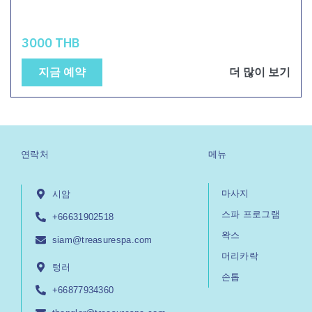
3000 THB
지금 예약
더 많이 보기
연락처
메뉴
마사지
시암
스파 프로그램
+66631902518
왁스
siam@treasurespa.com
머리카락
텅러
손톱
+66877934360