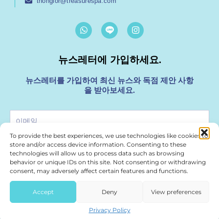
thonglor@treasurespa.com
W
I
h
n
a
s
t
t
뉴스레터에 가입하세요.
s
a
a
g
p
r
뉴스레터를 가입하여 최신 뉴스와 독점 제안 사항
p
a
을 받아보세요.
m
이
메
To provide the best experiences, we use technologies like cookies to
일
store and/or access device information. Consenting to these
가입
technologies will allow us to process data such as browsing
behavior or unique IDs on this site. Not consenting or withdrawing
consent, may adversely affect certain features and functions.
For Media & Marketing Enquiries please use
marketing@treasurespa.com
Accept
Deny
View preferences
2026 ©
treasurespa.com
All Rights Reserved
Privacy Policy