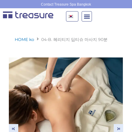
콘
Contact Treasure Spa Bangkok
텐
츠
로
건
너
HOME ko
04-B. 헤리티지 딥티슈 마사지 90분
뛰
기