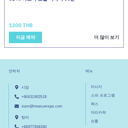
1300 THB
지금 예약
더 많이 보기
연락처
메뉴
마사지
시암
스파 프로그램
+66631902518
왁스
siam@treasurespa.com
머리카락
텅러
손톱
+66877934360