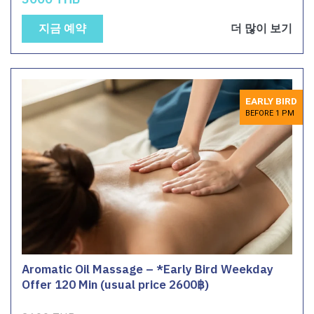
지금 예약
더 많이 보기
EARLY BIRD
BEFORE 1 PM
Aromatic Oil Massage – *Early Bird Weekday
Offer 120 Min (usual price 2600฿)