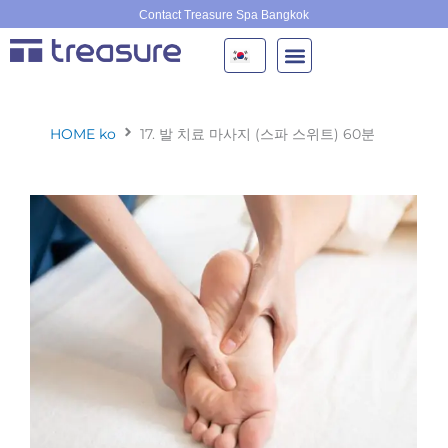
콘
Contact Treasure Spa Bangkok
텐
츠
로
건
너
HOME ko
17. 발 치료 마사지 (스파 스위트) 60분
뛰
기