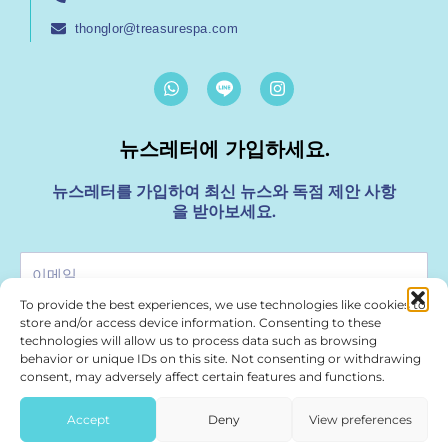
thonglor@treasurespa.com
W
I
h
n
a
s
t
t
뉴스레터에 가입하세요.
s
a
a
g
p
r
뉴스레터를 가입하여 최신 뉴스와 독점 제안 사항
p
a
을 받아보세요.
m
이
메
To provide the best experiences, we use technologies like cookies to
일
store and/or access device information. Consenting to these
가입
technologies will allow us to process data such as browsing
behavior or unique IDs on this site. Not consenting or withdrawing
consent, may adversely affect certain features and functions.
For Media & Marketing Enquiries please use
marketing@treasurespa.com
Accept
Deny
View preferences
2026 ©
treasurespa.com
All Rights Reserved