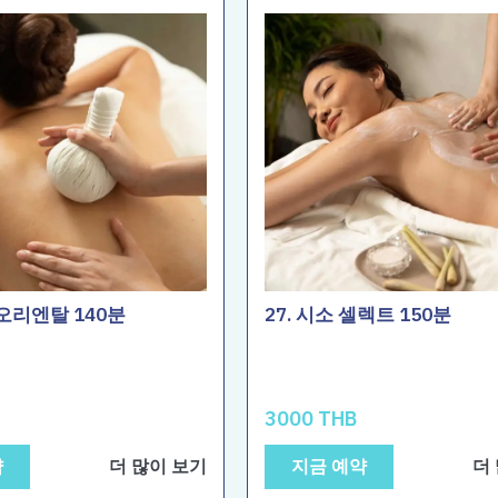
 오리엔탈 140분
27. 시소 셀렉트 150분
3000 THB
약
더 많이 보기
지금 예약
더