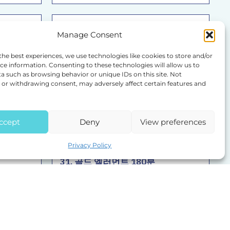
Manage Consent
the best experiences, we use technologies like cookies to store and/or
ce information. Consenting to these technologies will allow us to
a such as browsing behavior or unique IDs on this site. Not
or withdrawing consent, may adversely affect certain features and
ccept
Deny
View preferences
Privacy Policy
31. 골드 엘러먼트 180분
6500 THB