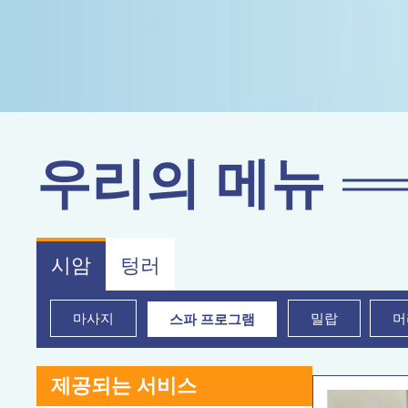
우리의 메뉴
시암
텅러
마사지
밀랍
머
스파 프로그램
제공되는 서비스