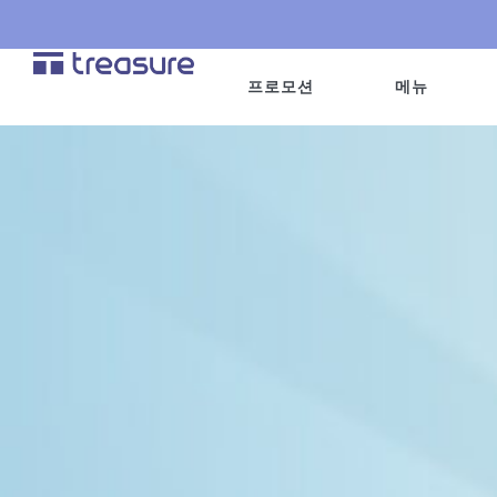
콘
텐
츠
프로모션
메뉴
로
건
너
뛰
기