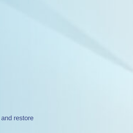
a
 and restore