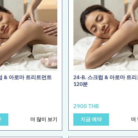
크럽 & 아로마 트리트먼트
24-B. 스크럽 & 아로마 트
120분
2900 THB
약
더 많이 보기
지금 예약
더