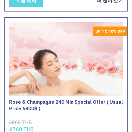
지금 예약
더 많이 보기
UP TO 40% OFF
Rose & Champagne 240 Min Special Offer ( Usual
Price 6800฿ )
6800 THB
4760 THB