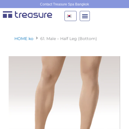
콘
Contact Treasure Spa Bangkok
텐
츠
로
건
너
HOME ko
61. Male – Half Leg (Bottom)
뛰
기