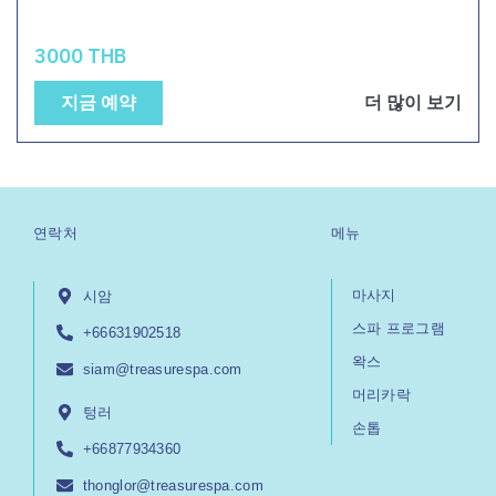
3000 THB
지금 예약
더 많이 보기
연락처
메뉴
마사지
시암
스파 프로그램
+66631902518
왁스
siam@treasurespa.com
머리카락
텅러
손톱
+66877934360
thonglor@treasurespa.com