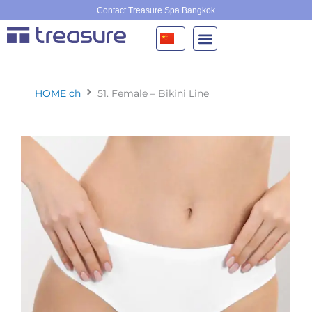
跳
Contact Treasure Spa Bangkok
至
内
容
HOME ch
51. Female – Bikini Line