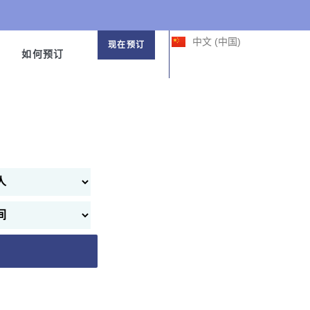
한국어
中文 (台灣)
中文 (中国)
日本語
现在预订
如何预订