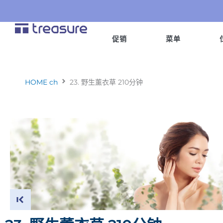
跳
至
内
促销
菜单
容
HOME ch
23. 野生薰衣草 210分钟