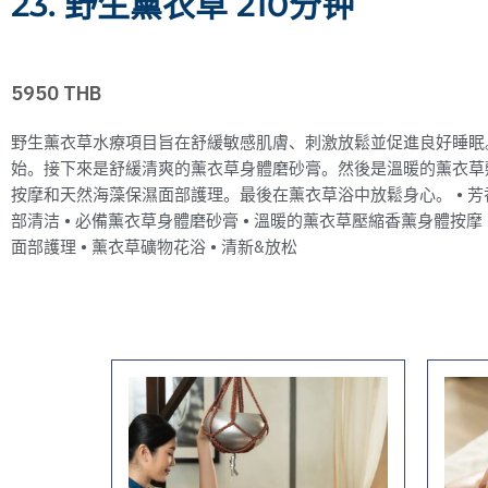
23. 野生薰衣草 210分钟
5950 THB
野生薰衣草水療項目旨在舒緩敏感肌膚、刺激放鬆並促進良好睡眠
始。接下來是舒緩清爽的薰衣草身體磨砂膏。然後是溫暖的薰衣草
按摩和天然海藻保濕面部護理。最後在薰衣草浴中放鬆身心。 • 芳香
部清洁 • 必備薰衣草身體磨砂膏 • 溫暖的薰衣草壓縮香薰身體按摩 
面部護理 • 薰衣草礦物花浴 • 清新&放松