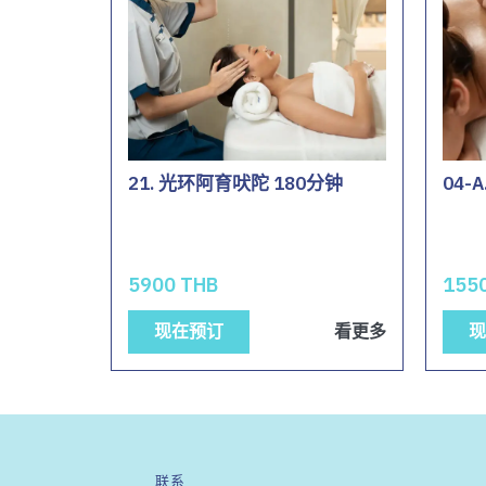
21. 光环阿育吠陀 180分钟
04-
5900 THB
155
现在预订
看更多
现
联系