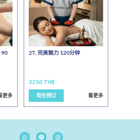
90
27. 完美魅力 120分钟
3250 THB
看更多
现在预订
看更多
W
I
h
n