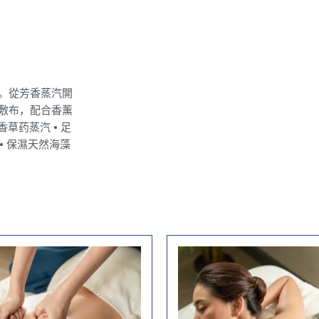
。從芳香蒸汽開
敷布，配合香薰
草药蒸汽 • 足
• 保濕天然海藻