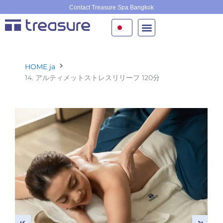
内
Contact Treasure Spa Bangkok
容
を
ス
キ
ッ
HOME ja
プ
14. アルティメットストレスリリーフ 120分