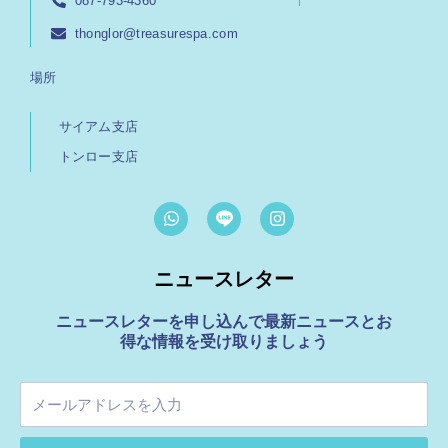
087-793-4360
thonglor@treasurespa.com
場所
サイアム支店
トンロー支店
W
I
h
n
a
s
t
t
ニュースレター
s
a
a
g
p
r
ニュースレターを申し込んで最新ニュースとお
p
a
得な情報を受け取りましょう
m
メ
ー
ル