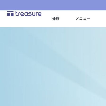
内
容
を
優待
メニュー
ス
キ
ッ
プ