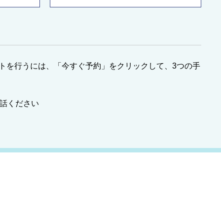
リクエストを行うには、「今すぐ予約」をクリックして、3つの手
お電話ください
W
I
h
n
a
s
t
t
ニュースレター
s
a
a
g