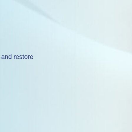
a
 and restore