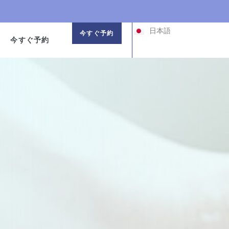
한국어
中文 (中国)
日本語
中文 (台灣)
今すぐ予約
今すぐ予約