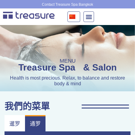
跳
Contact Treasure Spa Bangkok
至
内
容
MENU
Treasure Spa
& Salon
Health is most precious. Relax, to balance and restore
body & mind
我們的菜單
暹罗
通罗