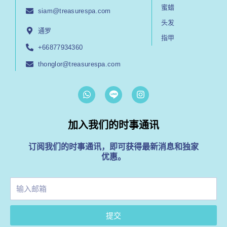
蜜蜡
siam@treasurespa.com
头发
通罗
指甲
+66877934360
thonglor@treasurespa.com
W
I
h
n
a
s
t
t
加入我们的时事通讯
s
a
a
g
p
r
订阅我们的时事通讯，即可获得最新消息和独家
p
a
优惠。
m
Enter
Your
Email
提交