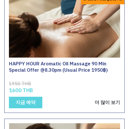
HAPPY HOUR Aromatic Oil Massage 90 Min
Special Offer @8.30pm (Usual Price 1950฿)
1950 THB
1600 THB
지금 예약
더 많이 보기