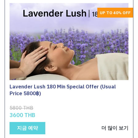
UP TO 40% OFF
Lavender Lush 180 Min Special Offer (Usual
Price 5800฿)
5800 THB
3600 THB
지금 예약
더 많이 보기