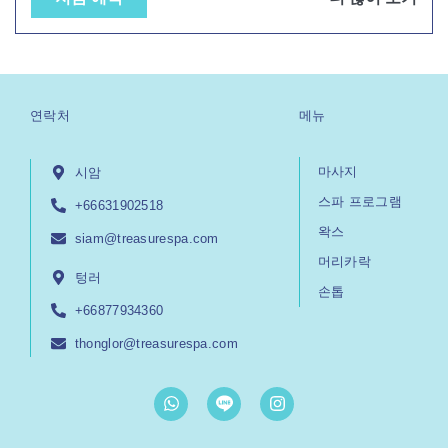
연락처
메뉴
마사지
시암
스파 프로그램
+66631902518
왁스
siam@treasurespa.com
머리카락
텅러
손톱
+66877934360
thonglor@treasurespa.com
W
I
h
n
a
s
t
t