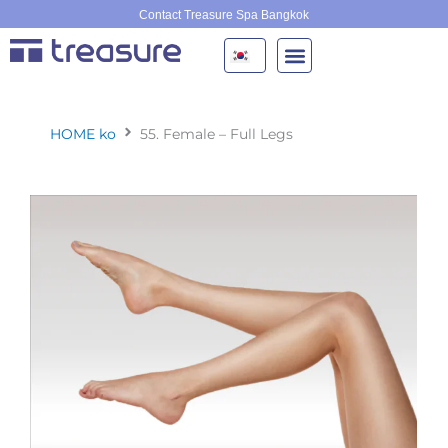
콘
Contact Treasure Spa Bangkok
텐
츠
로
건
너
HOME ko
55. Female – Full Legs
뛰
기