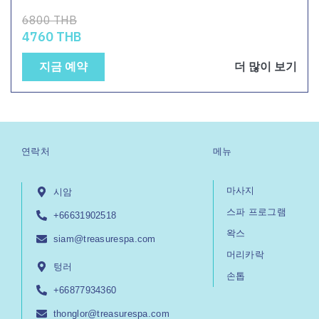
6800 THB
4760 THB
지금 예약
더 많이 보기
연락처
메뉴
마사지
시암
스파 프로그램
+66631902518
왁스
siam@treasurespa.com
머리카락
텅러
손톱
+66877934360
thonglor@treasurespa.com