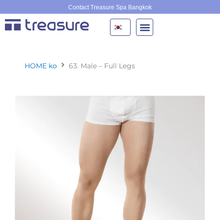
콘
Contact Treasure Spa Bangkok
텐
츠
로
건
너
HOME ko
63. Male – Full Legs
뛰
기