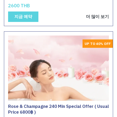
2600 THB
지금 예약
더 많이 보기
UP TO 40% OFF
Rose & Champagne 240 Min Special Offer ( Usual
Price 6800฿ )