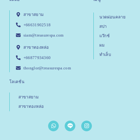
สาขาสยาม
นวดผ่อนคลาย
+66631902518
สปา
siam@treasurespa.com
แว๊กซ์
ผม
สาขาทองหล่อ
ทำเล็บ
+66877934360
thonglor@treasurespa.com
โลเคชั่น
สาขาสยาม
สาขาทองหล่อ
W
I
h
n
a
s
t
t