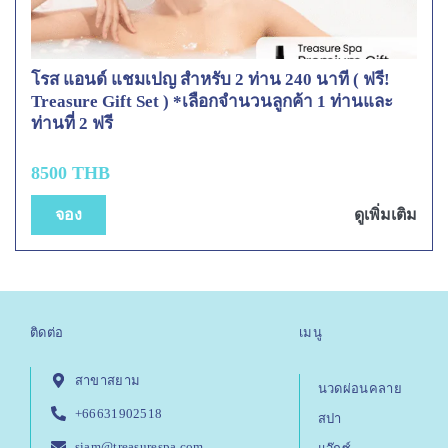
โรส แอนด์ แชมเปญ สำหรับ 2 ท่าน 240 นาที ( ฟรี!
Treasure Gift Set ) *เลือกจำนวนลูกค้า 1 ท่านและ
ท่านที่ 2 ฟรี
8500 THB
จอง
ดูเพิ่มเติม
ติดต่อ
เมนู
สาขาสยาม
นวดผ่อนคลาย
+66631902518
สปา
siam@treasurespa.com