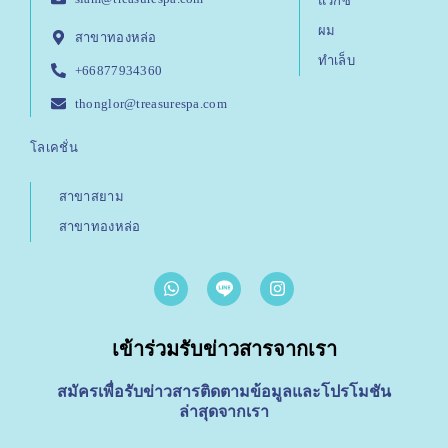
แว๊กซ์
ผม
สาขาทองหล่อ
ทำเล็บ
+66877934360
thonglor@treasurespa.com
โลเคชั่น
สาขาสยาม
สาขาทองหล่อ
W
I
h
n
a
s
t
t
เข้าร่วมรับข่าวสารจากเรา
s
a
a
g
p
r
สมัครเพื่อรับข่าวสารติดตามข้อมูลและโปรโมชัน
p
a
ล่าสุดจากเรา
m