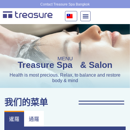
跳
Contact Treasure Spa Bangkok
至
主
要
內
容
MENU
Treasure Spa
& Salon
Health is most precious. Relax, to balance and restore
body & mind
我们的菜单
暹羅
通羅