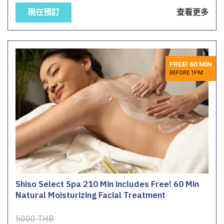
現在預訂
查看更多
FREE! 60 MIN
BEFORE 1PM
Shiso Select Spa 210 Min includes Free! 60 Min
Natural Moisturizing Facial Treatment
5000 THB