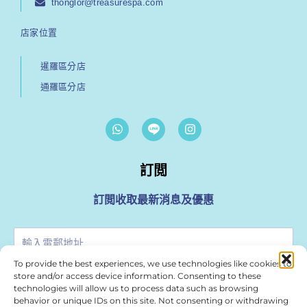
thonglor@treasurespa.com
店家位置
暹羅區分店
通羅區分店
W
I
h
n
a
s
t
t
s
訂閲
a
a
g
p
r
訂閲收取最新消息及優惠
p
a
m
輸
入
To provide the best experiences, we use technologies like cookies to
電
store and/or access device information. Consenting to these
訂閲
郵
technologies will allow us to process data such as browsing
地
behavior or unique IDs on this site. Not consenting or withdrawing