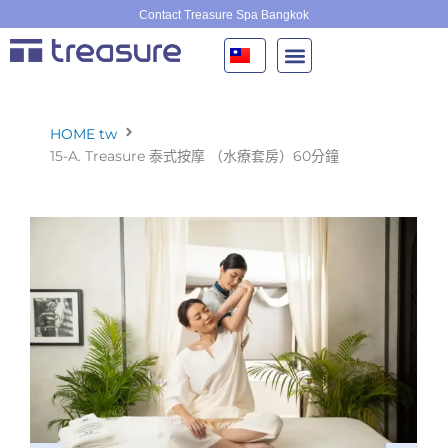
跳
Contact Treasure Spa Bangkok
至
主
要
內
容
HOME tw
15-A. Treasure 泰式按摩 （水療套房）60分鐘