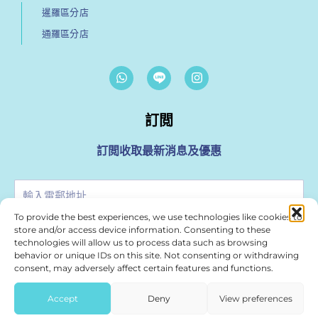
暹羅區分店
通羅區分店
W
I
h
n
a
s
t
t
s
訂閲
a
a
g
p
r
訂閲收取最新消息及優惠
p
a
m
輸
入
To provide the best experiences, we use technologies like cookies to
電
store and/or access device information. Consenting to these
訂閲
郵
technologies will allow us to process data such as browsing
地
behavior or unique IDs on this site. Not consenting or withdrawing
址
consent, may adversely affect certain features and functions.
For Media & Marketing Enquiries please use
marketing@treasurespa.com
Accept
Deny
View preferences