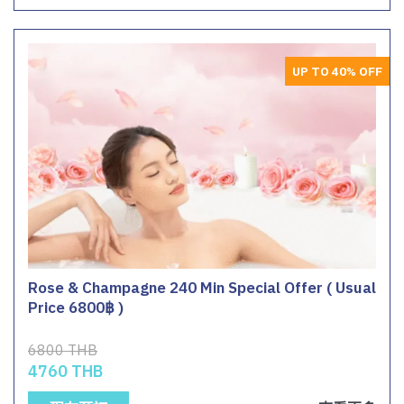
UP TO 40% OFF
Rose & Champagne 240 Min Special Offer ( Usual
Price 6800฿ )
6800 THB
4760 THB