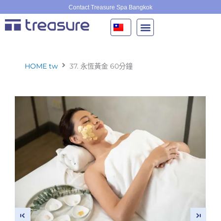
跳
Contact Treasure Spa Bangkok
至
主
要
內
容
HOME tw
37. 永恆黃金 60分鐘