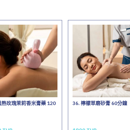
 溫熱玫瑰茉莉香米膏藥 120
36. 檸檬草磨砂膏 60分鐘