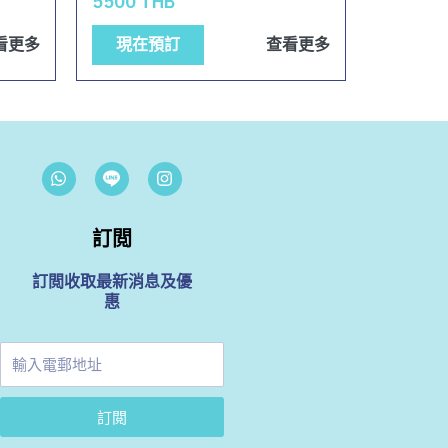
5500 THB
看更多
現在預訂
查看更多
W
I
h
n
a
s
t
t
s
訂閲
a
a
g
p
r
訂閲收取最新消息及優
p
a
惠
m
輸
入
電
訂閲
郵