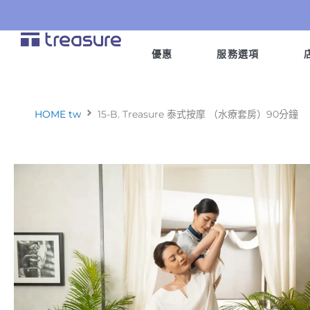
跳
至
主
優惠
服務選項
要
內
容
HOME tw
15-B. Treasure 泰式按摩 （水療套房）90分鐘