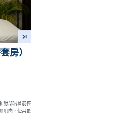
水療套房）
和肘部沿着筋徑
綳肌肉，使其更