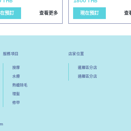
0 THB
1800 THB
在預訂
查看更多
現在預訂
查
服務項目
店家位置
按摩
暹羅區分店
水療
通羅區分店
熱蠟除毛
理髮
修甲
om