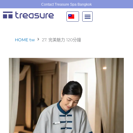
跳
Contact Treasure Spa Bangkok
至
主
要
內
容
HOME tw
27. 完美魅力 120分鐘