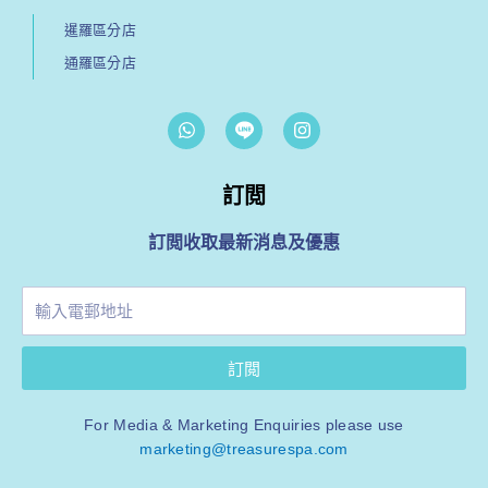
暹羅區分店
通羅區分店
W
I
h
n
a
s
t
t
s
訂閲
a
a
g
p
r
訂閲收取最新消息及優惠
p
a
m
輸
入
電
訂閲
郵
地
址
For Media & Marketing Enquiries please use
marketing@treasurespa.com