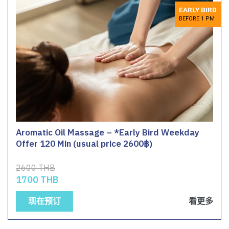
EARLY BIRD
BEFORE 1 PM
Aromatic Oil Massage – *Early Bird Weekday
Offer 120 Min (usual price 2600฿)
2600 THB
1700 THB
现在预订
看更多