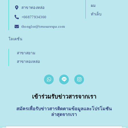
ผม
สาขาทองหล่อ
ทำเล็บ
+66877934360
thonglor@treasurespa.com
โลเคชั่น
สาขาสยาม
สาขาทองหล่อ
W
I
h
n
a
s
t
t
เข้าร่วมรับข่าวสารจากเรา
s
a
a
g
p
r
สมัครเพื่อรับข่าวสารติดตามข้อมูลและโปรโมชัน
p
a
ล่าสุดจากเรา
m