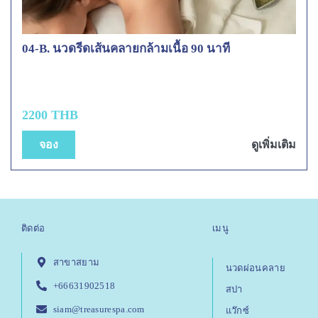
04-B. นวดรีดเส้นคลายกล้ามเนื้อ 90 นาที
2200 THB
จอง
ดูเพิ่มเติม
ติดต่อ
เมนู
สาขาสยาม
นวดผ่อนคลาย
+66631902518
สปา
siam@treasurespa.com
แว๊กซ์