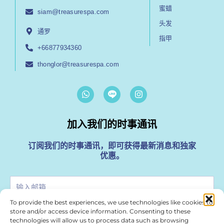
蜜蜡
siam@treasurespa.com
头发
通罗
指甲
+66877934360
thonglor@treasurespa.com
W
I
h
n
a
s
t
t
加入我们的时事通讯
s
a
a
g
p
r
订阅我们的时事通讯，即可获得最新消息和独家
p
a
优惠。
m
Enter
Your
To provide the best experiences, we use technologies like cookies to
Email
store and/or access device information. Consenting to these
提交
technologies will allow us to process data such as browsing