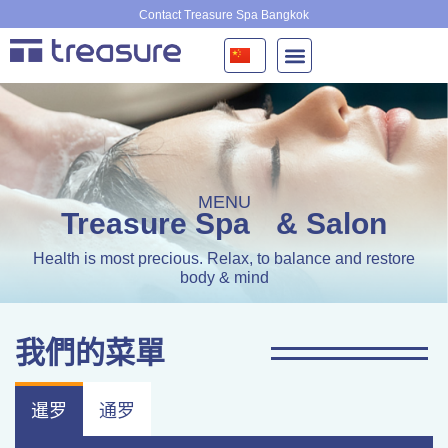
跳
Contact Treasure Spa Bangkok
至
内
容
MENU
Treasure Spa
& Salon
Health is most precious. Relax, to balance and restore
body & mind
我們的菜單
暹罗
通罗