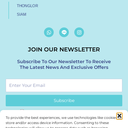
THONGLOR
SIAM
W
I
h
n
a
s
t
t
JOIN OUR NEWSLETTER
s
a
a
g
p
r
Subscribe To Our Newsletter To Receive
p
a
The Latest News And Exclusive Offers
m
Enter
Your
Email
Subscribe
To provide the best experiences, we use technologies like cookies to
store and/or access device information. Consenting to these
technologies will allow us to process data such as browsing