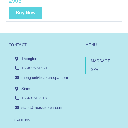
290฿
Buy Now
CONTACT
MENU
Thonglor
MASSAGE
+66877934360
SPA
thonglor@treasurespa.com
Siam
+66631902518
siam@treasurespa.com
LOCATIONS