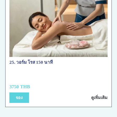
25. วอร์ม โรส 150 นาที
3750 THB
จอง
ดูเพิ่มเติม