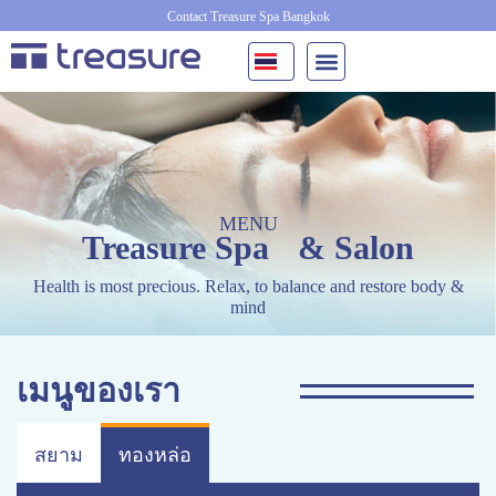
Skip
Contact Treasure Spa Bangkok
to
content
MENU
Treasure Spa
& Salon
Health is most precious. Relax, to balance and restore
body &
mind
เมนูของเรา
สยาม
ทองหล่อ