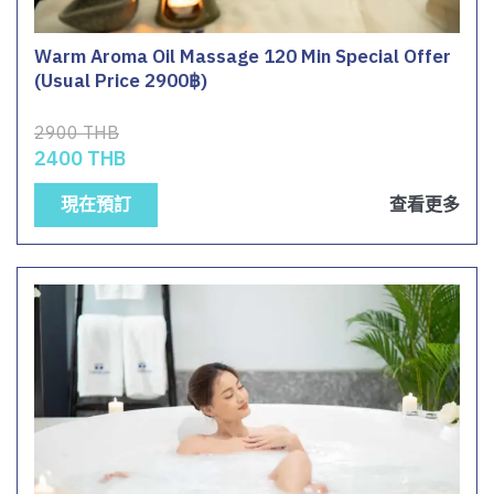
Warm Aroma Oil Massage 120 Min Special Offer
(Usual Price 2900฿)
2900 THB
2400 THB
現在預訂
查看更多