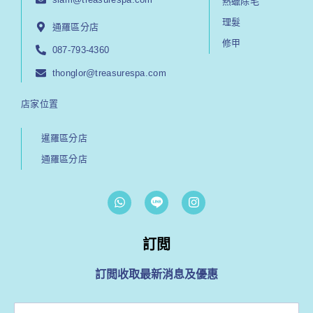
熱蠟除毛
理髮
通羅區分店
修甲
087-793-4360
thonglor@treasurespa.com
店家位置
暹羅區分店
通羅區分店
W
I
h
n
a
s
t
t
s
訂閲
a
a
g
p
r
訂閲收取最新消息及優惠
p
a
m
輸