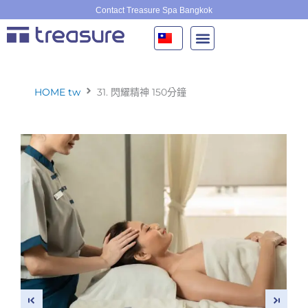
跳
Contact Treasure Spa Bangkok
至
主
要
內
容
HOME tw
31. 閃耀精神 150分鐘